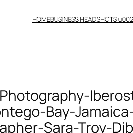
HOME
BUSINESS HEADSHOTS u00
Photography-Iberost
ntego-Bay-Jamaica-
apher-Sara-Troy-Dib