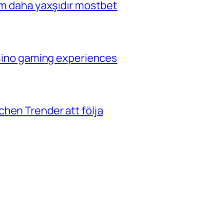
çim daha yaxşıdır mostbet
casino gaming experiences
hen Trender att följa