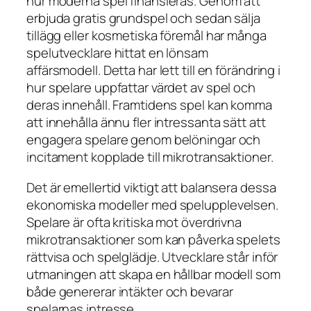
hur moderna spel finansieras. Genom att
erbjuda gratis grundspel och sedan sälja
tillägg eller kosmetiska föremål har många
spelutvecklare hittat en lönsam
affärsmodell. Detta har lett till en förändring i
hur spelare uppfattar värdet av spel och
deras innehåll. Framtidens spel kan komma
att innehålla ännu fler intressanta sätt att
engagera spelare genom belöningar och
incitament kopplade till mikrotransaktioner.
Det är emellertid viktigt att balansera dessa
ekonomiska modeller med spelupplevelsen.
Spelare är ofta kritiska mot överdrivna
mikrotransaktioner som kan påverka spelets
rättvisa och spelglädje. Utvecklare står inför
utmaningen att skapa en hållbar modell som
både genererar intäkter och bevarar
spelarnas intresse.