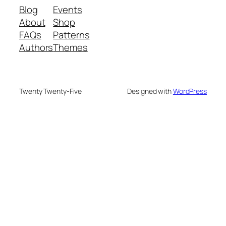
Blog
Events
About
Shop
FAQs
Patterns
Authors
Themes
Twenty Twenty-Five
Designed with
WordPress