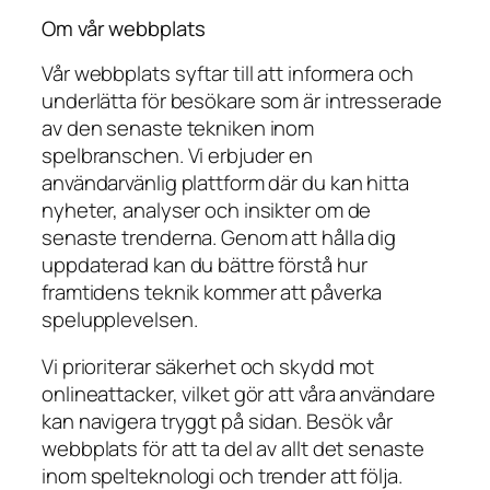
Om vår webbplats
Vår webbplats syftar till att informera och
underlätta för besökare som är intresserade
av den senaste tekniken inom
spelbranschen. Vi erbjuder en
användarvänlig plattform där du kan hitta
nyheter, analyser och insikter om de
senaste trenderna. Genom att hålla dig
uppdaterad kan du bättre förstå hur
framtidens teknik kommer att påverka
spelupplevelsen.
Vi prioriterar säkerhet och skydd mot
onlineattacker, vilket gör att våra användare
kan navigera tryggt på sidan. Besök vår
webbplats för att ta del av allt det senaste
inom spelteknologi och trender att följa.